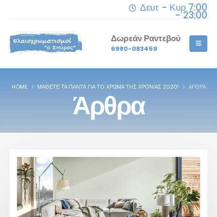
Δευτ - Κυρ 7:00
- 23:00
Δωρεάν Ραντεβού
6980-083459
HOME
ΜΆΘΕΤΕ ΤΑ ΠΆΝΤΑ ΓΙΑ ΤΟ ΧΡΏΜΑ ΤΗΣ ΧΡΟΝΙΆΣ 2020!
ΆΡΘΡΑ
Άρθρα