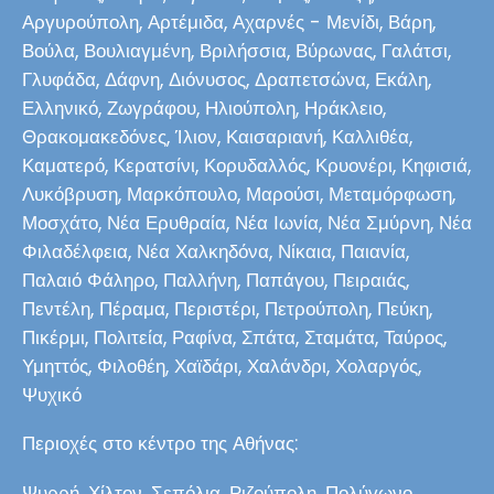
Αργυρούπολη, Αρτέμιδα, Αχαρνές - Μενίδι, Βάρη,
Βούλα, Βουλιαγμένη, Βριλήσσια, Βύρωνας, Γαλάτσι,
Γλυφάδα, Δάφνη, Διόνυσος, Δραπετσώνα, Εκάλη,
Ελληνικό, Ζωγράφου, Ηλιούπολη, Ηράκλειο,
Θρακομακεδόνες, Ίλιον, Καισαριανή, Καλλιθέα,
Καματερό, Κερατσίνι, Κορυδαλλός, Κρυονέρι, Κηφισιά,
Λυκόβρυση, Μαρκόπουλο, Μαρούσι, Μεταμόρφωση,
Μοσχάτο, Νέα Ερυθραία, Νέα Ιωνία, Νέα Σμύρνη, Νέα
Φιλαδέλφεια, Νέα Χαλκηδόνα, Νίκαια, Παιανία,
Παλαιό Φάληρο, Παλλήνη, Παπάγου, Πειραιάς,
Πεντέλη, Πέραμα, Περιστέρι, Πετρούπολη, Πεύκη,
Πικέρμι, Πολιτεία, Ραφίνα, Σπάτα, Σταμάτα, Ταύρος,
Υμηττός, Φιλοθέη, Χαϊδάρι, Χαλάνδρι, Χολαργός,
Ψυχικό
Περιοχές στο κέντρο της Αθήνας:
Ψυρρή, Χίλτον, Σεπόλια, Ριζούπολη, Πολύγωνο,