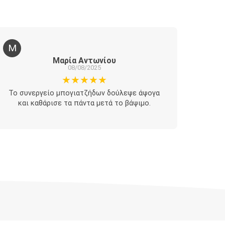
Μ
Π
Μαρία Αντωνίου
08/08/2025
★★★★★
Το συνεργείο μπογιατζήδων δούλεψε άψογα
Οι μπο
και καθάρισε τα πάντα μετά το βάψιμο.
εμπειρ